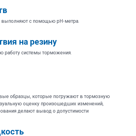
тв
ия выполняют с помощью pH-метра.
вия на резину
ю работу системы торможения.
новые образцы, которые погружают в тормозную
изуальную оценку произошедших изменений,
рования делают вывод о допустимости
дкость