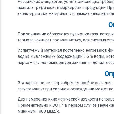
Российских стандартов, устанавливающих требов
правила графической маркировки продукции. Пр
характеристики материалов в рамках классифика
О
При закипании образуются пузырьки газа, котор
тормоза начинает проваливаться, вся система ст
Испытуемый материал постепенно нагревают, фикс
воды) и «влажный» (содержащий 3,5 % воды, кото
первом случае температура закипания должна сос
Оп
Эта характеристика приобретает особое значение
загустеванию при сильном охлаждении может пов
Для измерения кинематической вязкости использ
Применительно к DOT 4 в первом случае значени
минимум 1800 мм2/с.