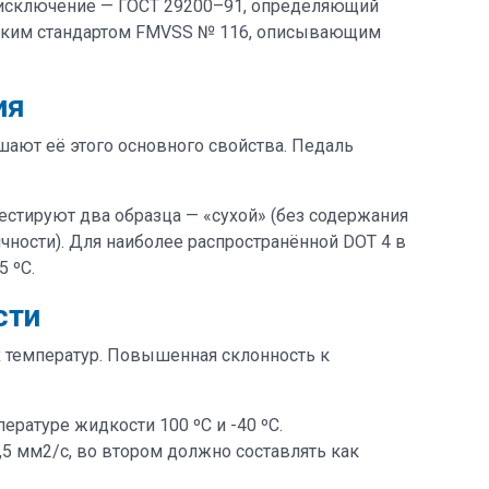
е исключение — ГОСТ 29200–91, определяющий
нским стандартом FMVSS № 116, описывающим
ия
ают её этого основного свойства. Педаль
естируют два образца — «сухой» (без содержания
чности). Для наиболее распространённой DOT 4 в
 ºС.
сти
х температур. Повышенная склонность к
ратуре жидкости 100 ºС и -40 ºС.
5 мм2/с, во втором должно составлять как