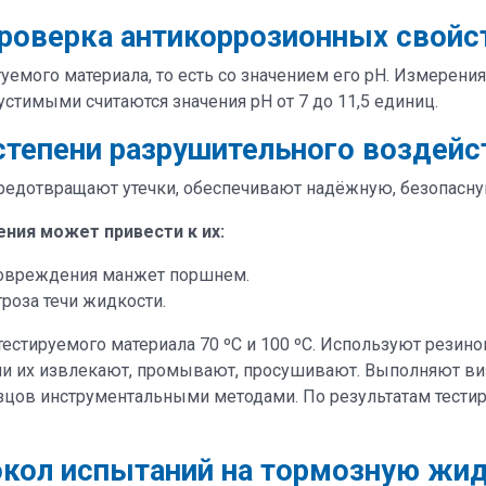
роверка антикоррозионных свойс
туемого материала, то есть со значением его pH. Измерен
тимыми считаются значения pH от 7 до 11,5 единиц.
степени разрушительного воздейст
предотвращают утечки, обеспечивают надёжную, безопасну
ния может привести к их:
 повреждения манжет поршнем.
роза течи жидкости.
естируемого материала 70 ºС и 100 ºС. Используют рези
ни их извлекают, промывают, просушивают. Выполняют в
цов инструментальными методами. По результатам тести
кол испытаний на тормозную жи