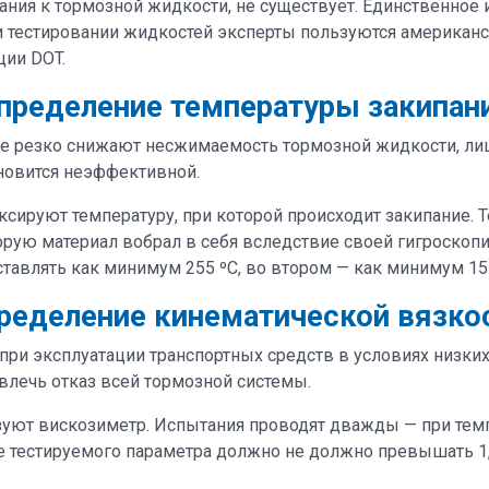
ания к тормозной жидкости, не существует. Единственно
и тестировании жидкостей эксперты пользуются америка
ции DOT.
пределение температуры закипан
ые резко снижают несжимаемость тормозной жидкости, лиш
ановится неэффективной.
ируют температуру, при которой происходит закипание. Т
рую материал вобрал в себя вследствие своей гигроскопи
тавлять как минимум 255 ºС, во втором — как минимум 155
ределение кинематической вязко
 при эксплуатации транспортных средств в условиях низки
лечь отказ всей тормозной системы.
уют вискозиметр. Испытания проводят дважды — при темпе
е тестируемого параметра должно не должно превышать 1,