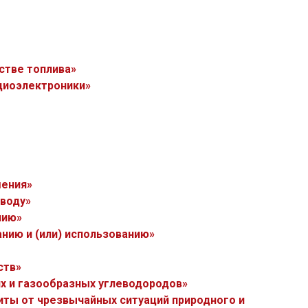
стве топлива»
адиоэлектроники»
шения»
 воду»
нию»
нию и (или) использованию»
ств»
х и газообразных углеводородов»
иты от чрезвычайных ситуаций природного и