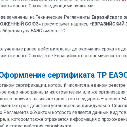
а Таможенного Союза следующими пунктами:
юза
заменены на Технические Регламенты
Евразийского 
МОЖЕННЫЙ СОЮЗ»
присутствует надпись
«ЕВРАЗИЙСКИЙ
 аббревиатуру ЕАЭС вместо ТС
С
лученные ранее действительны до окончания срока их де
е. Таможенного Союза, а не Евразийского экономического 
Оформление сертификата ТР ЕАЭ
рганом сертификации, который числится в едином реестре
е лицо иностранным изготовителем или же организация (
можно получить на языке одного из государств – членов Е
гламентах срок действия установлен индивидуально. Спис
о Регламента объектом которого является данный вид товар
тре, в котором также отражается информация о прохожден
 и статус действия сертификата.