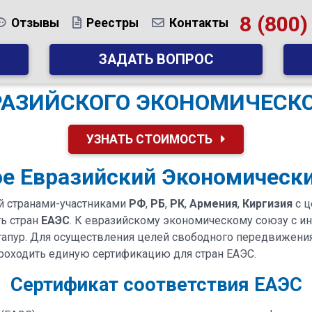
8 (800)
Отзывы
Реестры
Контакты
ЗАДАТЬ ВОПРОС
АЗИЙСКОГО ЭКОНОМИЧЕСКО
УЗНАТЬ СТОИМОСТЬ
ое Евразийский Экономическ
 странами-участниками
РФ
,
РБ
,
РК
,
Армения
,
Киргизия
с ц
ь стран
ЕАЭС
. К евразийскому экономическому союзу с ин
Сингапур. Для осуществления целей свободного передвиже
проходить единую сертификацию для стран ЕАЭС.
Сертификат соответствия ЕАЭС