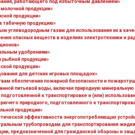
ования, работающего под избыточным давлением»
и молочной продукции»
ясной продукции»
на табачную продукцию»
ым углеводородным газам для использования их в каче
нения опасных веществ в изделиях электротехники и р
кционов»
ральным удобрениям»
и рыбной продукции»
еской продукции»
дования для детских игровых площадок»
ствам обеспечения пожарной безопасности и пожароту
ванной питьевой воды, включая природную минеральную
 подготовленной к транспортировке и (или) использова
орючего природного, подготовленного к транспортирова
ольной продукции»
гетической эффективности энергопотребляющих устрой
стральным трубопроводам для транспортирования жидки
кции, предназначенной для гражданской обороны и защ