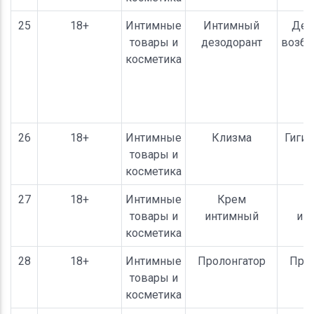
25
18+
Интимные
Интимный
Дез
товары и
дезодорант
возб
косметика
26
18+
Интимные
Клизма
Гиги
товары и
косметика
27
18+
Интимные
Крем
товары и
интимный
ин
косметика
28
18+
Интимные
Пролонгатор
Прол
товары и
косметика