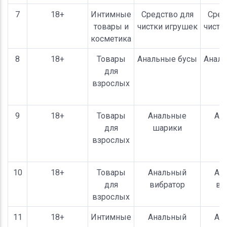
7
18+
Интимные
Средство для
Сред
товары и
чистки игрушек
чистк
косметика
8
18+
Товары
Анальные бусы
Аналь
для
взрослых
9
18+
Товары
Анальные
Ан
для
шарики
ш
взрослых
10
18+
Товары
Анальный
Ан
для
вибратор
ви
взрослых
11
18+
Интимные
Анальный
Ан