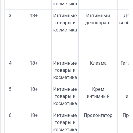
косметика
3
18+
Интимные
Интимный
Дез
товары и
дезодорант
возб
косметика
4
18+
Интимные
Клизма
Гиги
товары и
косметика
5
18+
Интимные
Крем
товары и
интимный
ин
косметика
6
18+
Интимные
Пролонгатор
Прол
товары и
косметика