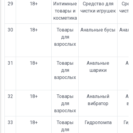
29
18+
Интимные
Средство для
Сред
товары и
чистки игрушек
чистк
косметика
30
18+
Товары
Анальные бусы
Аналь
для
взрослых
31
18+
Товары
Анальные
Ан
для
шарики
ш
взрослых
32
18+
Товары
Анальный
Ан
для
вибратор
ви
взрослых
33
18+
Товары
Гидропомпа
Гид
для
д