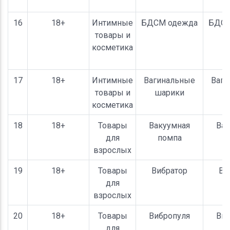
16
18+
Интимные
БДСМ одежда
БДСМ
товары и
косметика
17
18+
Интимные
Вагинальные
Ваги
товары и
шарики
ш
косметика
18
18+
Товары
Вакуумная
Вак
для
помпа
п
взрослых
19
18+
Товары
Вибратор
Ви
для
взрослых
20
18+
Товары
Вибропуля
Виб
для