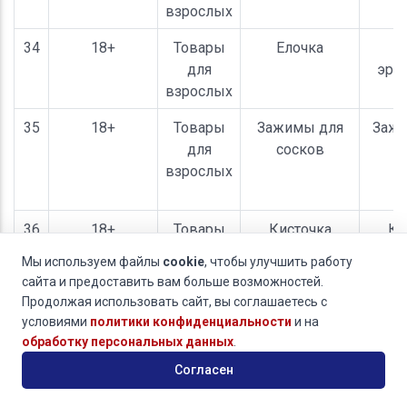
взрослых
34
18+
Товары
Елочка
Е
для
эро
взрослых
35
18+
Товары
Зажимы для
Заж
для
сосков
взрослых
36
18+
Товары
Кисточка
Ки
для
Мы используем файлы
cookie
, чтобы улучшить работу
взрослых
сайта и предоставить вам больше возможностей.
Продолжая использовать сайт, вы соглашаетесь с
условиями
политики конфиденциальности
и на
37
18+
Товары
Клиторальный
Клит
обработку персональных данных
.
для
стимулятор
сти
Согласен
взрослых