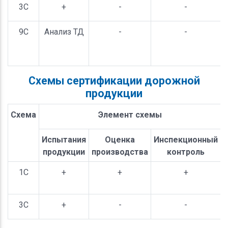
3С
+
-
-
9С
Анализ ТД
-
-
(
Схемы сертификации дорожной
продукции
Схема
Элемент схемы
Испытания
Оценка
Инспекционный
продукции
производства
контроль
1С
+
+
+
3С
+
-
-