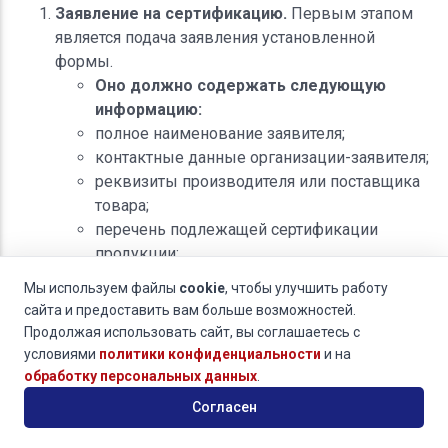
Заявление на сертификацию.
Первым этапом
является подача заявления установленной
формы.
Оно должно содержать следующую
информацию:
полное наименование заявителя;
контактные данные организации-заявителя;
реквизиты производителя или поставщика
товара;
перечень подлежащей сертификации
продукции;
обозначение стандартов и технических
Мы используем файлы
cookie
, чтобы улучшить работу
регламентов, требованиям которых должна
сайта и предоставить вам больше возможностей.
соответствовать продукция.
Продолжая использовать сайт, вы соглашаетесь с
Учредительные документы предприятия.
Эти
условиями
политики конфиденциальности
и на
документы подтверждают легальность бизнеса и
обработку персональных данных
.
право заниматься предпринимательской
Согласен
деятельностью.
К ним относятся следующие виды бумаг: