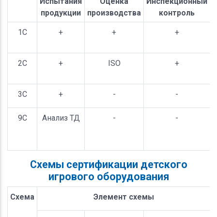
Испытания
Оценка
Инспекционный
продукции
производства
контроль
1С
+
+
+
2С
+
ISO
+
3С
+
-
-
9С
Анализ ТД
-
-
(
Схемы сертификации детского
игрового оборудования
Схема
Элемент схемы