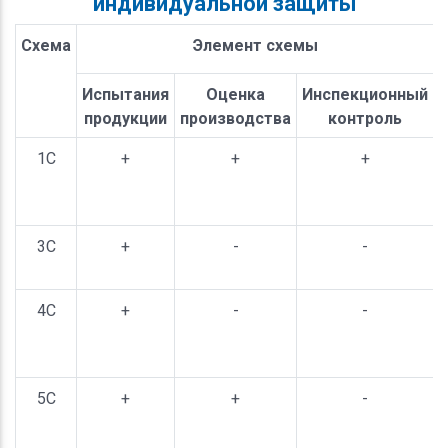
индивидуальной защиты
Схема
Элемент схемы
Испытания
Оценка
Инспекционный
продукции
производства
контроль
1С
+
+
+
3С
+
-
-
4С
+
-
-
5С
+
+
-