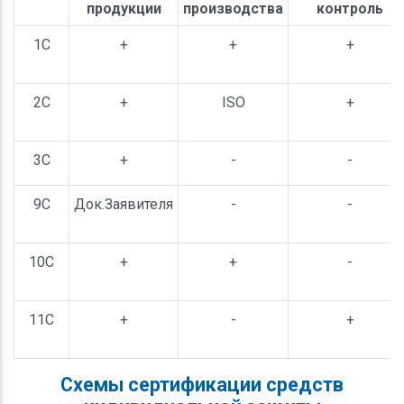
продукции
производства
контроль
1С
+
+
+
2С
+
ISO
+
3С
+
-
-
9С
Док.Заявителя
-
-
10С
+
+
-
11С
+
-
+
Схемы сертификации средств