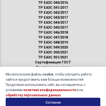
ТР ЕАЭС 040/2016
ТР ЕАЭС 041/2017
ТР ЕАЭС 042/2017
ТР ЕАЭС 043/2017
ТР ЕАЭС 044/2017
ТР ЕАЭС 045/2017
ТР ЕАЭС 046/2018
ТР ЕАЭС 047/2018
ТР ЕАЭС 048/2019
ТР ЕАЭС 049/2020
ТР ЕАЭС 050/2021
ТР ЕАЭС 051/2021
Сертификация ГОСТ
Санитарные нормы
Пожарные нормы
Мы используем файлы
cookie
, чтобы улучшить работу
сайта и предоставить вам больше возможностей.
ТР ЕАЭС 044/2017 - Декларирование продукции. «О
Продолжая использовать сайт, вы соглашаетесь с
безопасности упакованной питьевой воды, включая природную
условиями
политики конфиденциальности
и на
минеральную воду». Стоимость и Сроки.
обработку персональных данных
.
© 2011-2026 · Обращаясь к нам, вы даете свое
согласие на
Согласен
обработку персональных данных
и соглашаетесь с