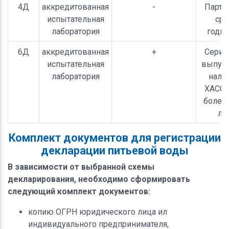
4Д
аккредитованная
-
Партия
испытательная
сро
лаборатория
годно
6Д
аккредитованная
+
Серий
испытательная
выпуск
лаборатория
нали
ХАССП
более 
ле
Комплект документов для регистрации
декларации питьевой воды
В зависимости от выбранной схемы
декларирования, необходимо сформировать
следующий комплект документов:
копию ОГРН юридического лица ил
индивидуального предпринимателя,