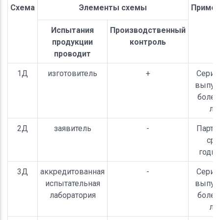
Схема
Элементы схемы
Примен
Испытания
Производственный
продукции
контроль
проводит
1Д
изготовитель
+
Серий
выпуск
более
ле
2Д
заявитель
-
Партия
сро
годно
3Д
аккредитованная
-
Серий
испытательная
выпуск
лаборатория
более
ле