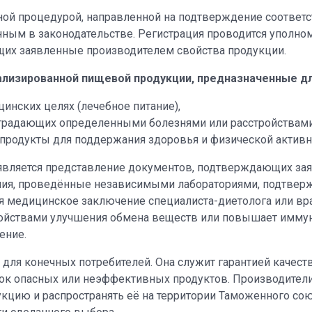
ьной процедурой, направленной на подтверждение соотве
енным в законодательстве. Регистрация проводится уполн
их заявленные производителем свойства продукции.
лизированной пищевой продукции, предназначенные дл
инских целях (лечебное питание),
 страдающих определенными болезнями или расстройствам
продукты для поддержания здоровья и физической активн
вляется представление документов, подтверждающих зая
ния, проведённые независимыми лабораториями, подтвер
ся медицинское заключение специалиста-диетолога или вра
свойствами улучшения обмена веществ или повышает иммун
ение.
и для конечных потребителей. Она служит гарантией качест
нок опасных или неэффективных продуктов. Производите
кцию и распространять её на территории Таможенного сою