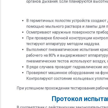
органов дыхания. Если планируются высотн
В герметичных полостях устройств создают
помощью мыльного раствора и лампы для п
Осматривают наружные поверхности приборо
При проверке блочной конструкции контроли
тестируют аппаратуру методом наддува.
Выполняют пневматические испытания криог
рабочего на 80% и выдерживают аппаратуру
пневматических тестов используют воздух,
В ряде случаев проводят гидравлические и
Проверяют машинное оборудование на функц
Контролируют состояние кольцевых уплотне
При успешном прохождении тестирования рабочая
Протокол испыта
В соответствии с действующим законодательств