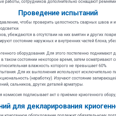
ые работы, сотрудников дополнительно оснащают ремнями
Проведение испытаний
 давление, чтобы проверить целостность сварных швов и 
одсветки.
в, убеждаются в отсутствии на них вмятин и других повр
руют состояние наружных и внутренних частей блока, убе
енного оборудования. Для этого постепенно поднимают 
 в таком состоянии некоторое время, затем осматривают 
 относительная влажность которого не превышает 60%.
спытания. Для их выполнения используют исключительно п
иональность (наработку). Изучают состояние запирающей
ний, сальников, других деталей арматуры.
 комиссия подписывает акт о приёмке криогенного оборудо
ний для декларирования криогенн
ом криогенное оборудование подлежит обязательному под