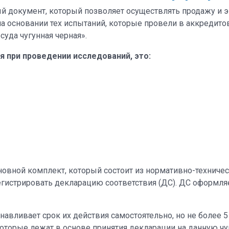
й документ, который позволяет осуществлять продажу и э
 основании тех испытаний, которые провели в аккредитов
уда чугунная черная».
 при проведении исследований, это:
новной комплект, который состоит из нормативно-техничес
гистрировать декларацию соответствия (ДС). ДС оформляе
авливает срок их действия самостоятельно, но не более 5 
оторые лежат в основе принятия декларации на данную чу