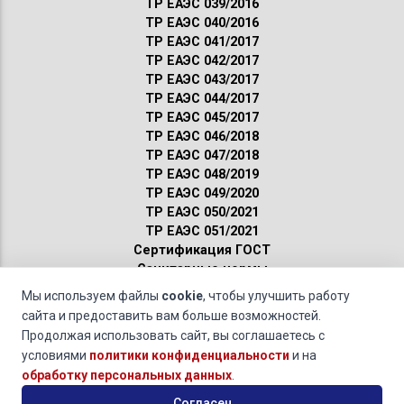
ТР ЕАЭС 039/2016
ТР ЕАЭС 040/2016
ТР ЕАЭС 041/2017
ТР ЕАЭС 042/2017
ТР ЕАЭС 043/2017
ТР ЕАЭС 044/2017
ТР ЕАЭС 045/2017
ТР ЕАЭС 046/2018
ТР ЕАЭС 047/2018
ТР ЕАЭС 048/2019
ТР ЕАЭС 049/2020
ТР ЕАЭС 050/2021
ТР ЕАЭС 051/2021
Сертификация ГОСТ
Санитарные нормы
Пожарные нормы
Мы используем файлы
cookie
, чтобы улучшить работу
сайта и предоставить вам больше возможностей.
Новости по сертификации »
Принят ГОСТ IEC 62196-1-2024 Вилки,
Продолжая использовать сайт, вы соглашаетесь с
штепсельные розетки, переносные розетки и вводы для транспортных средств.
условиями
политики конфиденциальности
и на
Проводная зарядка для электромобилей. Часть 1. Общие требования (19.11.24)
обработку персональных данных
.
© 2011-2026 · Обращаясь к нам, вы даете свое
согласие на
Согласен