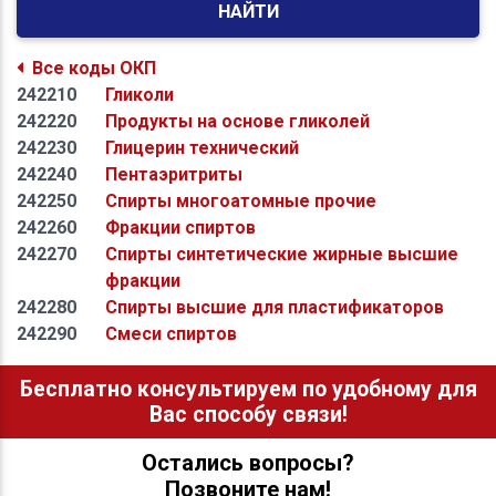
НАЙТИ
Все коды ОКП
242210
Гликоли
242220
Продукты на основе гликолей
242230
Глицерин технический
242240
Пентаэритриты
242250
Спирты многоатомные прочие
242260
Фракции спиртов
242270
Спирты синтетические жирные высшие
фракции
242280
Спирты высшие для пластификаторов
242290
Смеси спиртов
Бесплатно консультируем по удобному для
Вас способу связи!
Остались вопросы?
Позвоните нам!