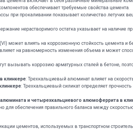
тав цемента включает в себя различные минеральные комп
компонентов обеспечивает требуемые свойства цемента.
ассы при прокаливании показывает количество летучих ве
держание нерастворимого остатка указывает на наличие пр
 (VI) может влиять на коррозионную стойкость цемента и б
я влияет на равномерность изменения объема и может спо
гут вызывать коррозию арматурных сталей в бетоне, поэт
в клинкере
: Трехкальциевый алюминат влияет на скорост
клинкере
: Трехкальциевый силикат определяет прочность 
алюмината и четырехкальциевого алюмоферрита в кли
но для обеспечения правильного баланса между скоростью
ации цементов, используемых в транспортном строительс