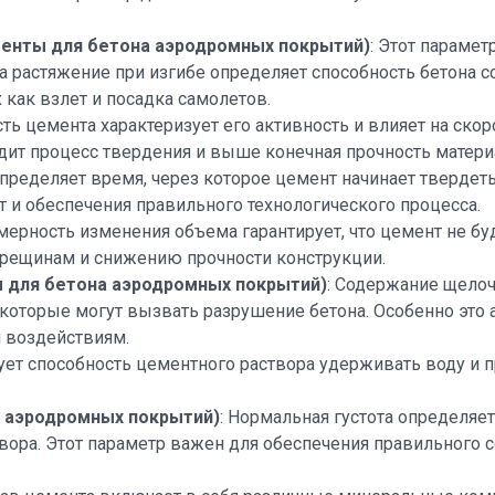
менты для бетона аэродромных покрытий)
: Этот параме
а растяжение при изгибе определяет способность бетона
 как взлет и посадка самолетов.
сть цемента характеризует его активность и влияет на ско
дит процесс твердения и выше конечная прочность матери
определяет время, через которое цемент начинает твердет
 и обеспечения правильного технологического процесса.
мерность изменения объема гарантирует, что цемент не 
 трещинам и снижению прочности конструкции.
 для бетона аэродромных покрытий)
: Содержание щело
которые могут вызвать разрушение бетона. Особенно это 
м воздействиям.
ует способность цементного раствора удерживать воду и 
а аэродромных покрытий)
: Нормальная густота определяе
вора. Этот параметр важен для обеспечения правильного