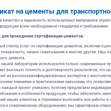
икат на цементы для транспортно
а качество и надежность используемых материалов играю
 продукции всем необходимым стандартам и требованиям.
м для проведения сертификации цементов:
ый спектр услуг по сертификации цементов, включая оцен
я поверхность, начало схватывания и многие другие. Наш 
шего цемента.
В нашей лаборатории используются только современные п
т высокую точность и достоверность результатов, что кра
тоит из высококвалифицированных экспертов с многолетн
бокими знаниями и практическими навыками, что позволя
о каждый проект уникален, поэтому предлагаем индивиду
бования и особенности продукции, чтобы обеспечить наил
мя наших клиентов и стремимся выполнять все работы в к
сса и современному оборудованию, мы гарантируем опер