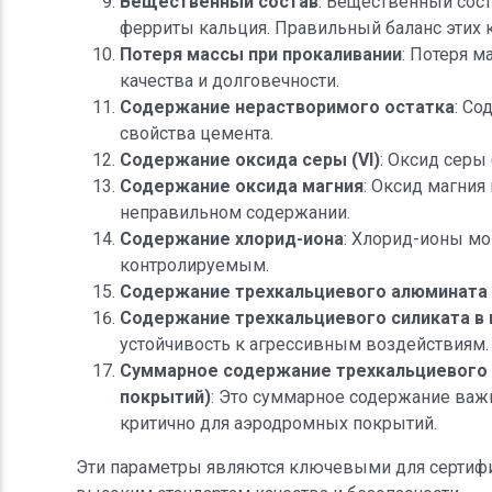
Вещественный состав
: Вещественный сос
ферриты кальция. Правильный баланс этих 
Потеря массы при прокаливании
: Потеря м
качества и долговечности.
Содержание нерастворимого остатка
: Со
свойства цемента.
Содержание оксида серы (VI)
: Оксид серы
Содержание оксида магния
: Оксид магни
неправильном содержании.
Содержание хлорид-иона
: Хлорид-ионы мо
контролируемым.
Содержание трехкальциевого алюмината 
Содержание трехкальциевого силиката в 
устойчивость к агрессивным воздействиям.
Суммарное содержание трехкальциевого 
покрытий)
: Это суммарное содержание важ
критично для аэродромных покрытий.
Эти параметры являются ключевыми для сертифик