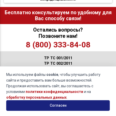
Бесплатно консультируем по удобному для
Вас способу связи!
Остались вопросы?
Позвоните нам!
8 (800) 333-84-08
ТР ТС 001/2011
ТР ТС 002/2011
ТР ТС 003/2011
ТР ТС 004/2011
Мы используем файлы
cookie
, чтобы улучшить работу
ТР ТС 005/2011
сайта и предоставить вам больше возможностей.
ТР ТС 006/2011
Продолжая использовать сайт, вы соглашаетесь с
ТР ТС 007/2011
условиями
политики конфиденциальности
и на
ТР ТС 008/2011
обработку персональных данных
.
ТР ТС 009/2011
Согласен
ТР ТС 010/2011
ТР ТС 011/2011