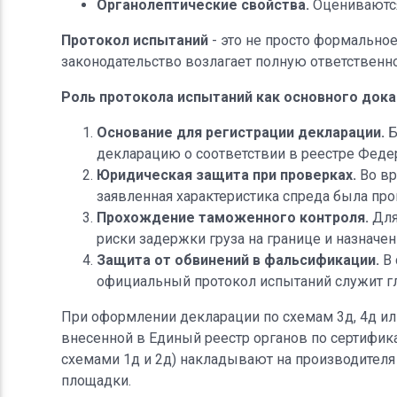
Органолептические свойства.
Оцениваются 
Протокол испытаний
- это не просто формально
законодательство возлагает полную ответственн
Роль протокола испытаний как основного док
Основание для регистрации декларации.
Б
декларацию о соответствии в реестре Феде
Юридическая защита при проверках.
Во вр
заявленная характеристика спреда была пр
Прохождение таможенного контроля.
Для
риски задержки груза на границе и назначе
Защита от обвинений в фальсификации.
В 
официальный протокол испытаний служит гл
При оформлении декларации по схемам 3д, 4д и
внесенной в Единый реестр органов по сертифик
схемами 1д и 2д) накладывают на производителя 
площадки.