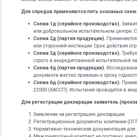
Для спредов применяются пять основных схем
Схема 1д (серийное производство).
Заявит
или добровольном испытательном центре. Ср
Схема 2д (партия продукции).
Применяется 
или сторонней инстанции. Срок действия ог
Схема 3д (серийное производство).
Требуе
строго в аккредитованной испытательной лаб
Схема 4д (партия продукции).
Исследования
документа жестко привязан к сроку годност
Схема 6д (серийное производство).
Примен
22000 (ХАССП). Испытания проводятся в аккр
Для регистрации декларации заявитель (произ
Заявление на регистрацию декларации.
Регистрационные документы компании (ОГ
Нормативно-техническая документация для и
Международный контракт на поставку, инво