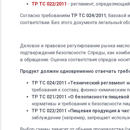
ТР ТС 022/2011
- регламент, определяющий
Согласно требованиям
ТР ТС 024/2011
, базовой 
соответствии. Без этого документа легальный об
Деловое и правовое регулирование рынка масло
подтверждения безопасности. Спреды, как комб
в обращение. Оценка соответствия спредов носи
Продукт должен одновременно отвечать требо
ТР ТС 024/2011 «Технический регламент 
требования к составу, физико-химическим 
ТР ТС 021/2011 «О безопасности пищевой 
нормативы и требования к безопасности п
ТР ТС 022/2011 «Пищевая продукция в час
заблуждение (например, запрещает использ
Выбор схемы зависит от объема производства (сер