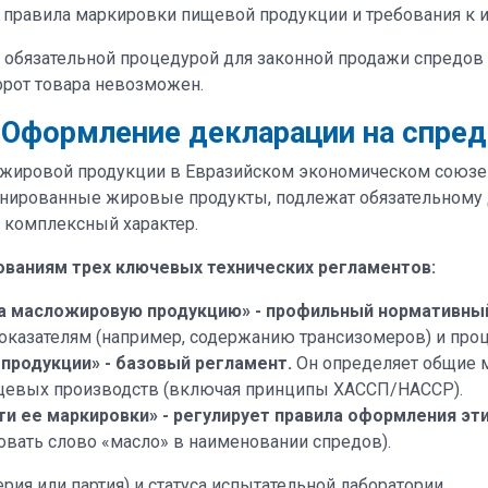
 правила маркировки пищевой продукции и требования к и
и обязательной процедурой для законной продажи спредов 
орот товара невозможен.
Оформление декларации на спред
жировой продукции в Евразийском экономическом союзе 
инированные жировые продукты, подлежат обязательному
т комплексный характер.
ваниям трех ключевых технических регламентов:
на масложировую продукцию» - профильный нормативный
показателям (например, содержанию трансизомеров) и про
продукции» - базовый регламент.
Он определяет общие м
ищевых производств (включая принципы ХАССП/HACCP).
ти ее маркировки» - регулирует правила оформления эт
овать слово «масло» в наименовании спредов).
ия или партия) и статуса испытательной лаборатории.