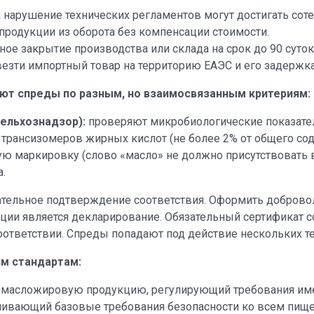
нарушение технических регламентов могут достигать соте
 продукции из оборота без компенсации стоимости.
ное закрытие производства или склада на срок до 90 суто
езти импортный товар на территорию ЕАЭС и его задержка
ют спреды по разным, но взаимосвязанным критериям:
ельхознадзор):
проверяют микробиологические показатели
 трансизомеров жирных кислот (не более 2% от общего со
 маркировку (слово «масло» не должно присутствовать в 
.
ательное подтверждение соответствия. Оформить доброво
ии является декларирование. Обязательный сертификат со
соответствии. Спреды попадают под действие нескольких 
м стандартам:
 масложировую продукцию, регулирующий требования име
вливающий базовые требования безопасности ко всем пищ