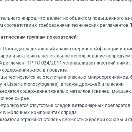
ительного жиров, что делает их объектом повышенного вн
м соответствии с требованиями технических регламентов
итическим группам показателей:
.
Проводится детальный анализ стериновой фракции и три
иров и исключить нелегальное использование непредусм
регламент ТР ТС 024/2011 устанавливает жесткий лимит:
 содержания жира в продукте.
цы тестируются на отсутствие опасных микроорганизмов: 
и Listeria monocytogenes), а также дрожжей и плесени.
еряется содержание тяжелых металлов (свинец, мышьяк, к
лочное сырье.
тролируется отсутствие следов ветеринарных препаратов 
 в молочных компонентах спреда.
азатели отражают степень свежести жировой основы и ст