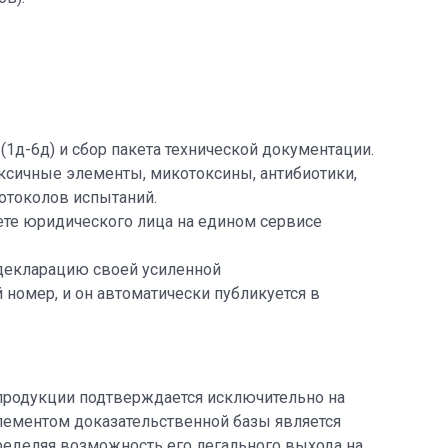
д-6д) и сбор пакета технической документации.
ксичные элементы, микотоксины, антибиотики,
отоколов испытаний.
ете юридического лица на едином сервисе
 декларацию своей усиленной
номер, и он автоматически публикуется в
 продукции подтверждается исключительно на
лементом доказательственной базы является
пределяя возможность его легального выхода на