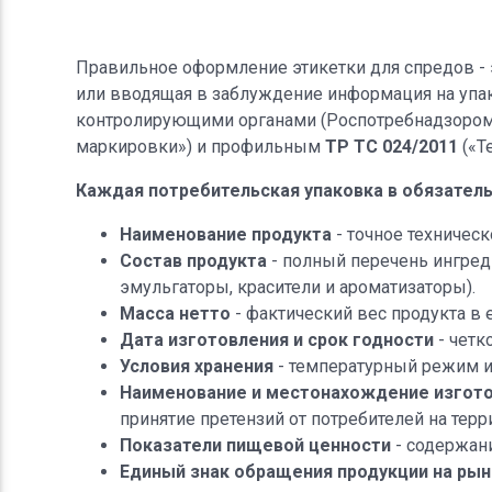
Правильное оформление этикетки для спредов - э
или вводящая в заблуждение информация на упа
контролирующими органами (Роспотребнадзором
маркировки») и профильным
ТР ТС 024/2011
(«Т
Каждая потребительская упаковка в обязател
Наименование продукта
- точное техничес
Состав продукта
- полный перечень ингред
эмульгаторы, красители и ароматизаторы).
Масса нетто
- фактический вес продукта в 
Дата изготовления и срок годности
- четк
Условия хранения
- температурный режим и 
Наименование и местонахождение изгот
принятие претензий от потребителей на терр
Показатели пищевой ценности
- содержани
Единый знак обращения продукции на рын