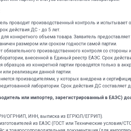
:
ель проводит производственный контроль и испытывает о
ок действия ДС - до 5 лет.
для конкретного объема товара. Заявитель предоставляет
раничен размером или сроком годности самой партии.
т обязательного производственного контроля со стороны 
оратории, внесенной в Единый реестр ЕАЭС. Срок действия
 образцов из конкретной партии проводятся только в акк
и или реализации данной партии.
яется производителями, у которых внедрена и сертифици
едитованной лаборатории. Срок действия ДС составляет до
водитель или импортер, зарегистрированный в ЕАЭС) д
РН/ОГРНИП, ИНН, выписка из ЕГРЮЛ/ЕГРИП).
зготовителей из ЕАЭС (ГОСТ или Технические условия/СТО
йс и товаросопроводительная документация (для импортеро