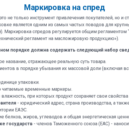
Маркировка на спред
то не только инструмент привлечения покупателей, но и с
ковке является одним из самых частых поводов для круп
). Маркировка спредов регулируется общим регламентом
ехнический регламент на масложировую продукцию»).
ьном порядке должна содержать следующий набор све
кое название, отражающее реальную суть товара.
иентов в порядке убывания их массовой доли (включая в
единице упаковки.
о читаемые временные маркеры.
влажность, при которых продукт сохраняет свои свойства (
овителя
- юридический адрес, страна производства, а такж
итории ЕАЭС.
е белков, жиров, углеводов и общая энергетическая ценно
ке государств
- членов Таможенного союза (ЕАС) - нанос