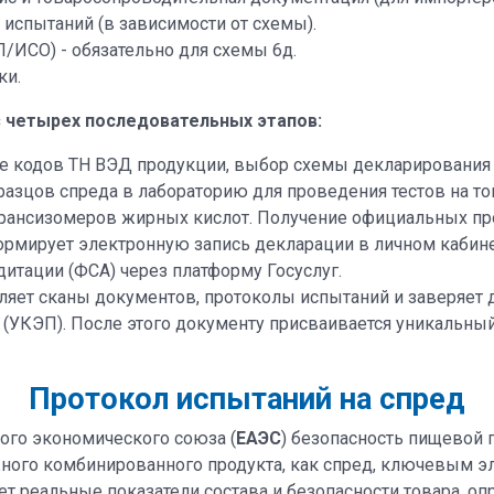
испытаний (в зависимости от схемы).
/ИСО) - обязательно для схемы 6д.
ки.
 четырех последовательных этапов:
 кодов ТН ВЭД продукции, выбор схемы декларирования (1
азцов спреда в лабораторию для проведения тестов на то
рансизомеров жирных кислот. Получение официальных пр
рмирует электронную запись декларации в личном кабин
итации (ФСА) через платформу Госуслуг.
ляет сканы документов, протоколы испытаний и заверяет
УКЭП). После этого документу присваивается уникальный 
Протокол испытаний на спред
ого экономического союза (
ЕАЭС
) безопасность пищевой
ного комбинированного продукта, как спред, ключевым э
ует реальные показатели состава и безопасности товара, о