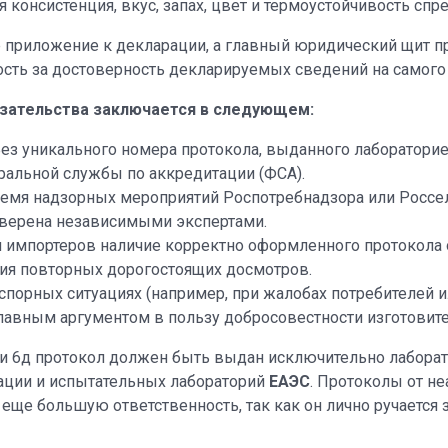
консистенция, вкус, запах, цвет и термоустойчивость спр
е приложение к декларации, а главный юридический щит 
ость за достоверность декларируемых сведений на самого 
азательства заключается в следующем:
ез уникального номера протокола, выданного лабораторие
ральной службы по аккредитации (ФСА).
емя надзорных мероприятий Роспотребнадзора или Россел
оверена независимыми экспертами.
 импортеров наличие корректно оформленного протокола 
ния повторных дорогостоящих досмотров.
спорных ситуациях (например, при жалобах потребителей и
авным аргументом в пользу добросовестности изготовите
ли 6д протокол должен быть выдан исключительно лабор
ации и испытательных лабораторий
ЕАЭС
. Протоколы от н
еще большую ответственность, так как он лично ручается 