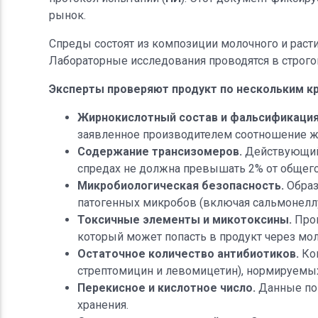
рынок.
Спреды состоят из композиции молочного и раст
Лабораторные исследования проводятся в строго
Эксперты проверяют продукт по нескольким кр
Жирнокислотный состав и фальсификация
заявленное производителем соотношение ж
Содержание трансизомеров.
Действующий 
спредах не должна превышать 2% от общего
Микробиологическая безопасность.
Образ
патогенных микробов (включая сальмонеллу 
Токсичные элементы и микотоксины.
Пров
который может попасть в продукт через мо
Остаточное количество антибиотиков.
Кон
стрептомицин и левомицетин), нормируемых
Перекисное и кислотное число.
Данные пок
хранения.