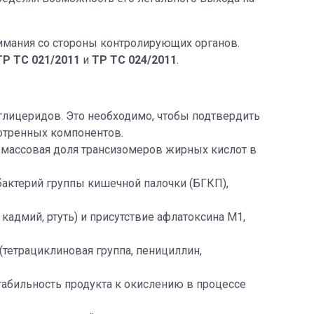
имания со стороны контролирующих органов.
ТР ТС 021/2011
и
ТР ТС 024/2011
.
глицеридов. Это необходимо, чтобы подтвердить
отренных компонентов.
 массовая доля трансизомеров жирных кислот в
бактерий группы кишечной палочки (БГКП),
адмий, ртуть) и присутствие афлатоксина M1,
(тетрациклиновая группа, пенициллин,
абильность продукта к окислению в процессе