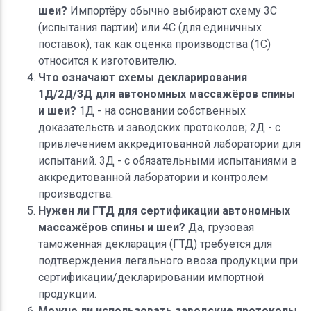
шеи?
Импортёру обычно выбирают схему 3С
(испытания партии) или 4С (для единичных
поставок), так как оценка производства (1С)
относится к изготовителю.
Что означают схемы декларирования
1Д/2Д/3Д для автономных массажёров спины
и шеи?
1Д - на основании собственных
доказательств и заводских протоколов; 2Д - с
привлечением аккредитованной лаборатории для
испытаний. 3Д - с обязательными испытаниями в
аккредитованной лаборатории и контролем
производства.
Нужен ли ГТД для сертификации автономных
массажёров спины и шеи?
Да, грузовая
таможенная декларация (ГТД) требуется для
подтверждения легального ввоза продукции при
сертификации/декларировании импортной
продукции.
Можно ли использовать заводские протоколы