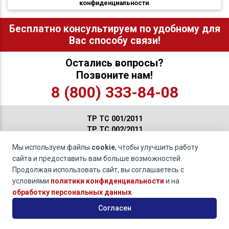
конфиденциальности
.
Бесплатно консультируем по удобному для
Вас способу связи!
Остались вопросы?
Позвоните нам!
8 (800) 333-84-08
ТР ТС 001/2011
ТР ТС 002/2011
ТР ТС 003/2011
Мы используем файлы
cookie
, чтобы улучшить работу
ТР ТС 004/2011
сайта и предоставить вам больше возможностей.
ТР ТС 005/2011
Продолжая использовать сайт, вы соглашаетесь с
ТР ТС 006/2011
условиями
политики конфиденциальности
и на
ТР ТС 007/2011
обработку персональных данных
.
ТР ТС 008/2011
ТР ТС 009/2011
Согласен
ТР ТС 010/2011
ТР ТС 011/2011