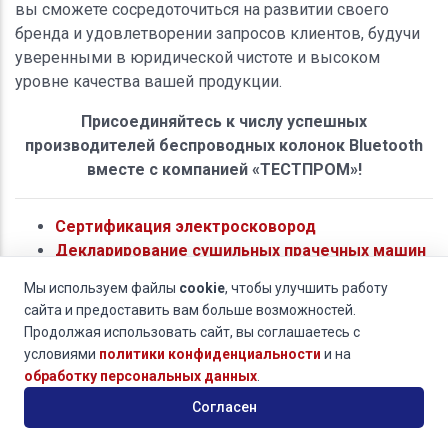
вы сможете сосредоточиться на развитии своего
бренда и удовлетворении запросов клиентов, будучи
уверенными в юридической чистоте и высоком
уровне качества вашей продукции.
Присоединяйтесь к числу успешных
производителей беспроводных колонок Bluetooth
вместе с компанией «ТЕСТПРОМ»!
Сертификация электросковород
Декларирование сушильных прачечных машин
Сертификация утилизаторов (кухонных
Мы используем файлы
cookie
, чтобы улучшить работу
измельчителей пищевых отходов,
сайта и предоставить вам больше возможностей.
диспоузеров)
Продолжая использовать сайт, вы соглашаетесь с
Сертификация мясорубок
условиями
политики конфиденциальности
и на
Сертификация осушителей воздуха бытового
обработку персональных данных
.
назначения
Согласен