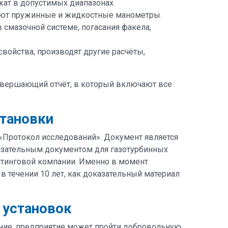
жат в допустимых диапазонах.
зуют пружинные и жидкостные манометры.
 смазочной системе, погасания факела,
войства, производят другие расчёты,
авершающий отчёт, в который включают все
становки
«Протокол исследований». Документ является
бязательным документом для газотурбинных
лтинговой компании. Именно в момент
в течении 10 лет, как доказательный материал
 установок
ание, предприятие может пройти добровольную