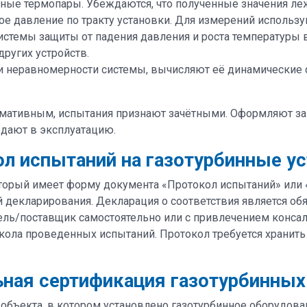
нные термопары. Убеждаются, что полученные значения ле
ое давление по тракту установки. Для измерений исполь
истемы защиты от падения давления и роста температуры в
других устройств.
и неравномерности системы, вычисляют её динамические с
ормативным, испытания признают зачётными. Оформляют з
едают в эксплуатацию.
л испытаний на газотурбинные у
оторый имеет форму документа «Протокол испытаний» или 
 декларирования. Декларация о соответствия является о
тель/поставщик самостоятельно или с привлечением конса
ола проведенных испытаний. Протокол требуется хранить 
ная сертификация газотурбинных
 объекта, в котором установлено газотурбинное оборудов