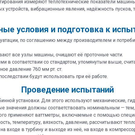
тирования измеряют теплотехнические показатели машины
х устройств, вибрационные явления, надёжность пусков,
ные условия и подготовка к испы
уатации, по соглашению между производителем и потребит
вают все узлы машины, очищают её проточные части.
и в соответствии со стандартом, упомянутым выше, счита
ое давление 760 мм рт. ст.
последствии будут использовать при её работе.
Проведение испытаний
нной установки. Для этого используют механические, ги
ые значения должны соответствовать номинальным — тем,
ого применяют ваттметры, включаемые с помощью специ
ость, температуру, вязкость, давление, рассчитывают теп
на входе в турбину и выходе из неё, на входе в компресс