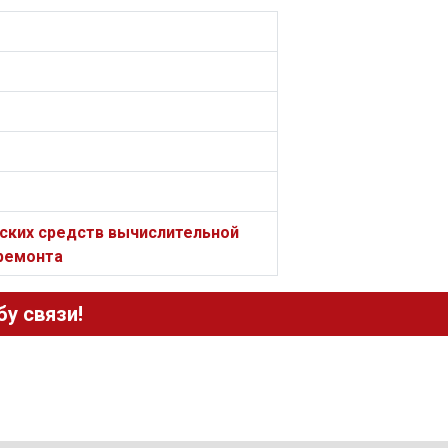
еских средств вычислительной
 ремонта
у связи!