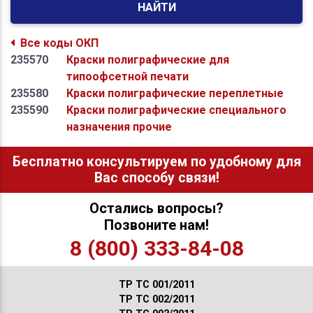
НАЙТИ
Все коды ОКП
235570
Краски полиграфические для
типоофсетной печати
235580
Краски полиграфические переплетные
235590
Краски полиграфические специального
назначения прочие
Бесплатно консультируем по удобному для
Вас способу связи!
Остались вопросы?
Позвоните нам!
8 (800) 333-84-08
ТР ТС 001/2011
ТР ТС 002/2011