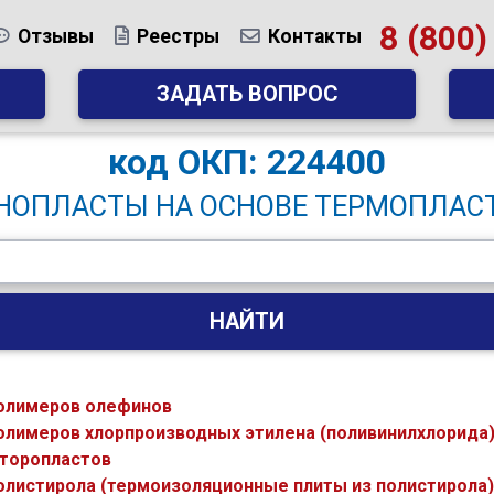
8 (800)
Отзывы
Реестры
Контакты
ЗАДАТЬ ВОПРОС
код
ОКП: 224400
НОПЛАСТЫ НА ОСНОВЕ ТЕРМОПЛАС
НАЙТИ
полимеров олефинов
олимеров хлорпроизводных этилена (поливинилхлорида
фторопластов
олистирола (термоизоляционные плиты из полистирола