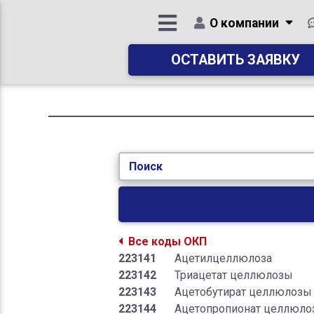
О компании
ОСТАВИТЬ ЗАЯВКУ
Поиск
Все коды ОКП
223141
Ацетилцеллюлоза
223142
Триацетат целлюлозы
223143
Ацетобутират целлюлозы
223144
Ацетопропионат целлюл