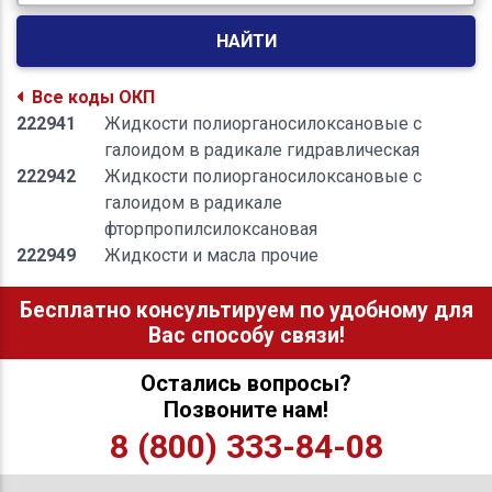
НАЙТИ
Все коды ОКП
222941
Жидкости полиорганосилоксановые с
галоидом в радикале гидравлическая
222942
Жидкости полиорганосилоксановые с
галоидом в радикале
фторпропилсилоксановая
222949
Жидкости и масла прочие
Бесплатно консультируем по удобному для
Вас способу связи!
Остались вопросы?
Позвоните нам!
8 (800) 333-84-08