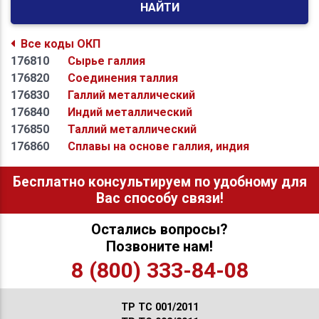
НАЙТИ
Все коды ОКП
176810
Сырье галлия
176820
Соединения таллия
176830
Галлий металлический
176840
Индий металлический
176850
Таллий металлический
176860
Сплавы на основе галлия, индия
Бесплатно консультируем по удобному для
Вас способу связи!
Остались вопросы?
Позвоните нам!
8 (800) 333-84-08
ТР ТС 001/2011