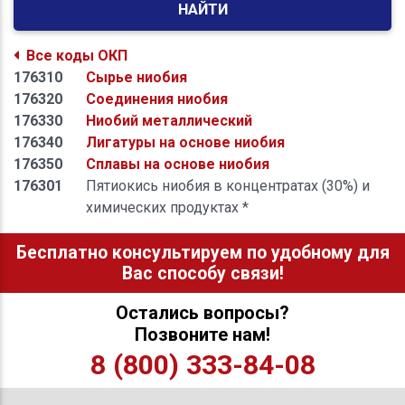
НАЙТИ
Все коды ОКП
176310
Сырье ниобия
176320
Соединения ниобия
176330
Ниобий металлический
176340
Лигатуры на основе ниобия
176350
Сплавы на основе ниобия
176301
Пятиокись ниобия в концентратах (30%) и
химических продуктах *
Бесплатно консультируем по удобному для
Вас способу связи!
Остались вопросы?
Позвоните нам!
8 (800) 333-84-08