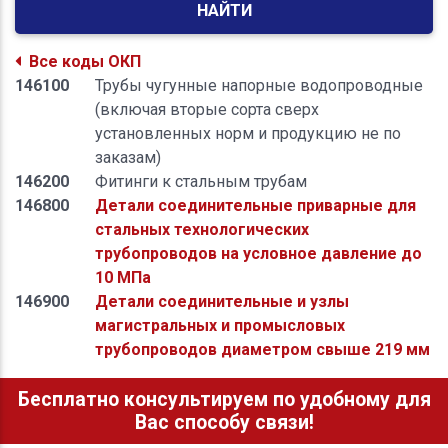
НАЙТИ
Все коды ОКП
146100
Трубы чугунные напорные водопроводные
(включая вторые сорта сверх
установленных норм и продукцию не по
заказам)
146200
Фитинги к стальным трубам
146800
Детали соединительные приварные для
стальных технологических
трубопроводов на условное давление до
10 МПа
146900
Детали соединительные и узлы
магистральных и промысловых
трубопроводов диаметром свыше 219 мм
Бесплатно консультируем по удобному для
Вас способу связи!