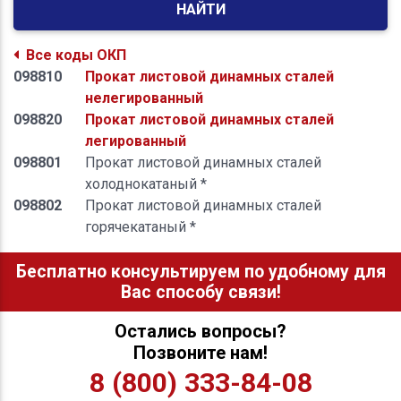
НАЙТИ
Все коды ОКП
098810
Прокат листовой динамных сталей
нелегированный
098820
Прокат листовой динамных сталей
легированный
098801
Прокат листовой динамных сталей
холоднокатаный *
098802
Прокат листовой динамных сталей
горячекатаный *
Бесплатно консультируем по удобному для
Вас способу связи!
Остались вопросы?
Позвоните нам!
8 (800) 333-84-08