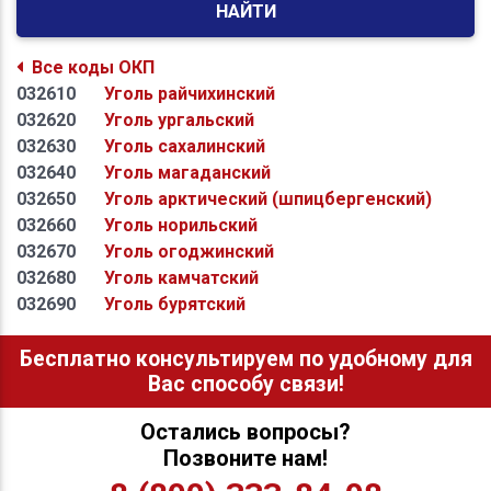
НАЙТИ
Все коды ОКП
032610
Уголь райчихинский
032620
Уголь ургальский
032630
Уголь сахалинский
032640
Уголь магаданский
032650
Уголь арктический (шпицбергенский)
032660
Уголь норильский
032670
Уголь огоджинский
032680
Уголь камчатский
032690
Уголь бурятский
Бесплатно консультируем по удобному для
Вас способу связи!
Остались вопросы?
Позвоните нам!