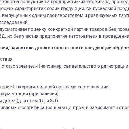
зводства продукции на предприятии-изготовителе, проше
ческих характеристик серии продукции, выпускаемой пред
в, выпущенных одним производителем и реализуемых парти
сследований.
дусматривает оценку конкретной партии товаров без прове
Д, но без участия предприятия-изготовителя в проведени
ния, заявитель должен подготовить следующий перече
ствия.
атус заявителя (например, свидетельство о регистрации
орией, аккредитованной органами сертификации.
кументации (при наличии).
одства (для схем 1Д и 3Д).
иваемые сертификационным центром в зависимости от осо