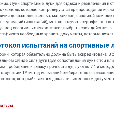
ие. Луки спортивные, луки для отдыха и развлечения и ст
оказатели, которые контролируются при проведении иссле
наличии доказательственных материалов, основной комплек
следований (испытаний), можно получить сертификат соотв
давец спортивных луков может выбрать срок действия са
ертификата необходимо хранить документы, которые лежат 
токол испытаний на спортивные 
ории, которая обязательно должна быть аккредитована. В 
льном стенде сила дуги (для сопоставления лука с той ил
м. Требования к запасу прочности дуг лука по 7.4 и мет
и отсутствии ТУ метод испытаний выбирают по согласовани
токол, который является доказательственным документом
матуры
в