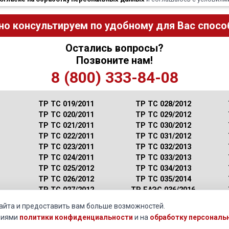
но консультируем по удобному для Вас способ
Остались вопросы?
Позвоните нам!
8 (800) 333-84-08
ТР ТС 019/2011
ТР ТС 028/2012
ТР ТС 020/2011
ТР ТС 029/2012
ТР ТС 021/2011
ТР ТС 030/2012
ТР ТС 022/2011
ТР ТС 031/2012
ТР ТС 023/2011
ТР ТС 032/2013
ТР ТС 024/2011
ТР ТС 033/2013
ТР ТС 025/2012
ТР ТС 034/2013
ТР ТС 026/2012
ТР ТС 035/2014
ТР ТС 027/2012
ТР ЕАЭС 036/2016
сайта и предоставить вам больше возможностей.
Охота и рыбалка »
Сертификация надувной лодки
овиями
политики конфиденциальности
и на
обработку персональ
согласие на обработку персональных данных
и соглашаетесь