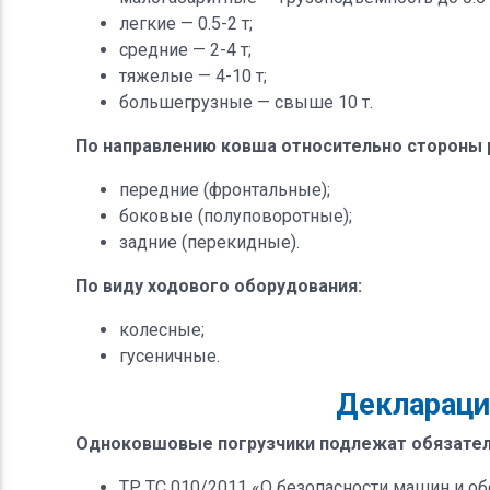
легкие — 0.5-2 т;
средние — 2-4 т;
тяжелые — 4-10 т;
большегрузные — свыше 10 т.
По направлению ковша относительно стороны
передние (фронтальные);
боковые (полуповоротные);
задние (перекидные).
По виду ходового оборудования:
колесные;
гусеничные.
Деклараци
Одноковшовые погрузчики подлежат обязател
ТР ТС 010/2011 «О безопасности машин и об