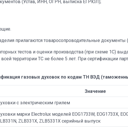
кументов (Устав, ИНН, ОГРН, выписка ЕГРЮЛ);
ющие.
зделия прилагаются товаросопроводительные документы (к
торных тестов и оценки производства (при схеме 1С) выд
сей территории ТС не более 5 лет. При сертификации пар
ификация газовых духовок по кодам ТН ВЭД (таможенны
Значение
уховки с электрическим грилем
ховки марки Electrolux моделей EOG1733W, EOG1733X, EOG
ZLB331N, ZLB331X, ZLB5331X серийный выпуск