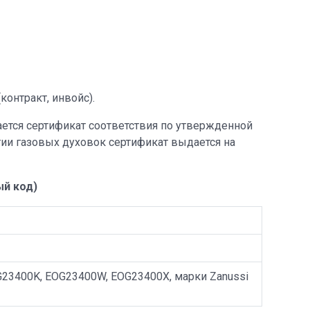
онтракт, инвойс).
ается сертификат соответствия по утвержденной
тии газовых духовок сертификат выдается на
й код)
23400K, EOG23400W, EOG23400X, марки Zanussi