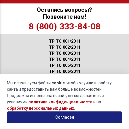
Остались вопросы?
Позвоните нам!
8 (800) 333-84-08
ТР ТС 001/2011
ТР ТС 002/2011
ТР ТС 003/2011
ТР ТС 004/2011
ТР ТС 005/2011
ТР ТС 006/2011
ТР ТС 007/2011
Мы используем файлы
cookie
, чтобы улучшить работу
ТР ТС 008/2011
сайта и предоставить вам больше возможностей.
ТР ТС 009/2011
ТР ТС 010/2011
Продолжая использовать сайт, вы соглашаетесь с
ТР ТС 011/2011
условиями
политики конфиденциальности
и на
ТР ТС 012/2011
обработку персональных данных
.
ТР ТС 013/2011
Согласен
ТР ТС 014/2011
ТР ТС 015/2011