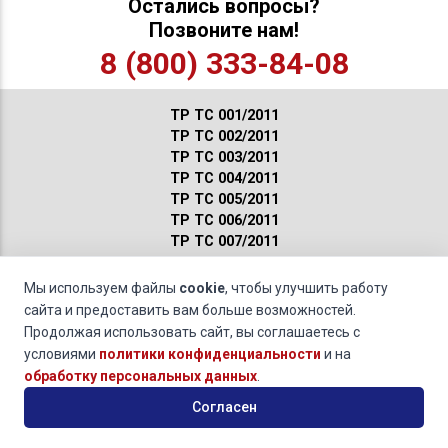
Остались вопросы?
Позвоните нам!
8 (800) 333-84-08
ТР ТС 001/2011
ТР ТС 002/2011
ТР ТС 003/2011
ТР ТС 004/2011
ТР ТС 005/2011
ТР ТС 006/2011
ТР ТС 007/2011
ТР ТС 008/2011
ТР ТС 009/2011
Мы используем файлы
cookie
, чтобы улучшить работу
ТР ТС 010/2011
сайта и предоставить вам больше возможностей.
ТР ТС 011/2011
Продолжая использовать сайт, вы соглашаетесь с
ТР ТС 012/2011
условиями
политики конфиденциальности
и на
ТР ТС 013/2011
обработку персональных данных
.
ТР ТС 014/2011
Согласен
ТР ТС 015/2011
ТР ТС 016/2011