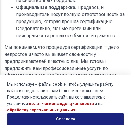
некачественных подделок.
Официальная поддержка.
Продавец и
производитель несут полную ответственность за
продукцию, которая прошла сертификацию.
Следовательно, любые претензии или
неисправности решаются быстро и грамотно.
Мы понимаем, что процедура сертификации — дело
непростое и часто вызывает сложности у
предпринимателей и частных лиц. Мы готовы
предложить вам профессиональные услуги по
оформлению всех необходимых разрешительных
документов на ваши ирригаторы.
Мы используем файлы
cookie
, чтобы улучшить работу
сайта и предоставить вам больше возможностей.
Наши квалифицированные специалисты обеспечат
Продолжая использовать сайт, вы соглашаетесь с
грамотное прохождение всех этапов сертификации,
условиями
политики конфиденциальности
и на
начиная от подготовки пакета документов и
обработку персональных данных
.
заканчивая успешным прохождением лабораторных
Согласен
испытаний и официальной регистрацией вашего
изделия. Обращаясь к нам, вы получаете гарантию