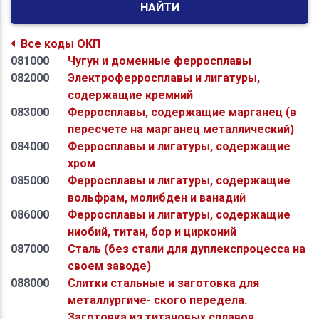
НАЙТИ
Все коды ОКП
081000
Чугун и доменные ферросплавы
082000
Электроферросплавы и лигатуры,
содержащие кремний
083000
Ферросплавы, содержащие марганец (в
пересчете на марганец металлический)
084000
Ферросплавы и лигатуры, содержащие
хром
085000
Ферросплавы и лигатуры, содержащие
вольфрам, молибден и ванадий
086000
Ферросплавы и лигатуры, содержащие
ниобий, титан, бор и цирконий
087000
Сталь (без стали для дуплекспроцесса на
своем заводе)
088000
Слитки стальные и заготовка для
металлургиче- ского передела.
Заготовка из титановых сплавов